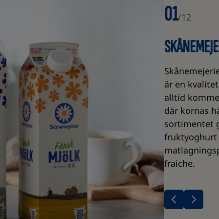
01
/
12
SKÅNEMEJE
Skånemejerier
är en kvalit
alltid kommer
där kornas hä
sortimentet g
fruktyoghurt
matlagnings
fraiche.