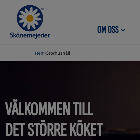
Skip to content
OM OSS
Hem
/
Storhushåll
VÄLKOMMEN TILL
DET STÖRRE KÖKET