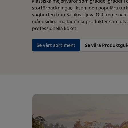
klassiska mejerivaror som grädde, gräddfil 
storförpackningar, liksom den populära turk
yoghurten från Salakis. Ljuva Ostcrème och 
mångsidiga matlagninsgprodukter som utveck
professionella köket.
Se vårt sortiment
Se våra Produktgui