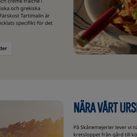
och crème fraiche i
iska och grekiska
Färskost Tartimalin är
lats specifikt för det
der
NÄRA VÅRT UR
På Skånemejerier lever vi
kretsloppet från gård till 