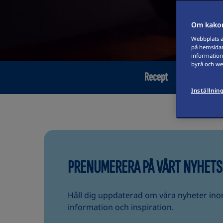
Om kakor
Webbplats an
på hemsidan
information
byrå och web
Recept
Produktgui
Inställnin
PRENUMERERA PÅ VÅRT NYHET
Håll dig uppdaterad om våra nyheter in
information och inspiration.