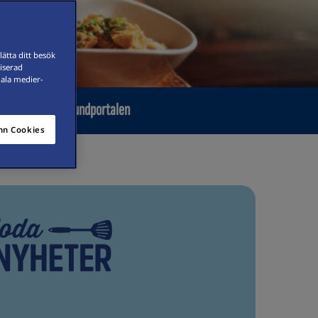
ätta ditt besök
iserad
iala medier-
orhushåll
Kundportalen
n Cookies