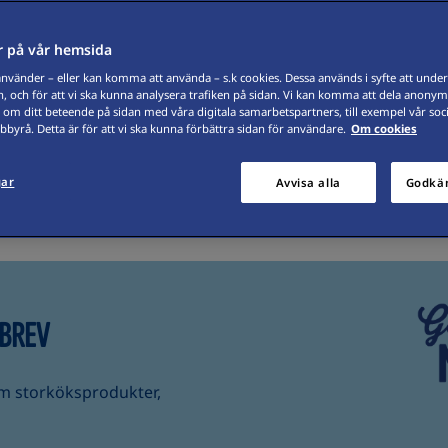
 på vår hemsida
vänder – eller kan komma att använda – s.k cookies. Dessa används i syfte att underl
, och för att vi ska kunna analysera trafiken på sidan. Vi kan komma att dela anonym
 om ditt beteende på sidan med våra digitala samarbetspartners, till exempel vår soc
byrå. Detta är för att vi ska kunna förbättra sidan för användare.
Om cookies
der
Sortiment
Beställ material
Våra certifikat
Om St
gar
Avvisa alla
Godkän
SBREV
om storköksprodukter,