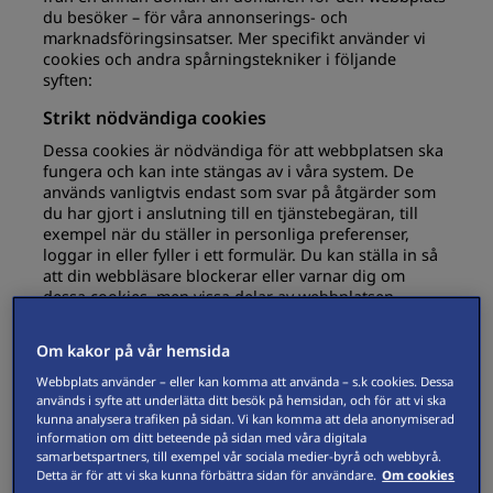
du besöker – för våra annonserings- och
marknadsföringsinsatser. Mer specifikt använder vi
cookies och andra spårningstekniker i följande
syften:
Strikt nödvändiga cookies
Dessa cookies är nödvändiga för att webbplatsen ska
fungera och kan inte stängas av i våra system. De
används vanligtvis endast som svar på åtgärder som
du har gjort i anslutning till en tjänstebegäran, till
exempel när du ställer in personliga preferenser,
loggar in eller fyller i ett formulär. Du kan ställa in så
att din webbläsare blockerar eller varnar dig om
dessa cookies, men vissa delar av webbplatsen
fungerar då inte.
Om kakor på vår hemsida
Strikt
skanemejerier.se
nödvändiga
Webbplats använder – eller kan komma att använda – s.k cookies. Dessa
används i syfte att underlätta ditt besök på hemsidan, och för att vi ska
cookies
incap_ses_*
,
visid_incap_XXXXXX
kunna analysera trafiken på sidan. Vi kan komma att dela anonymiserad
information om ditt beteende på sidan med våra digitala
samarbetspartners, till exempel vår sociala medier-byrå och webbyrå.
1:a part
Detta är för att vi ska kunna förbättra sidan för användare.
Om cookies