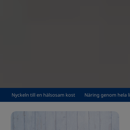
Nyckeln till en hälsosam kost
Näring genom hela l