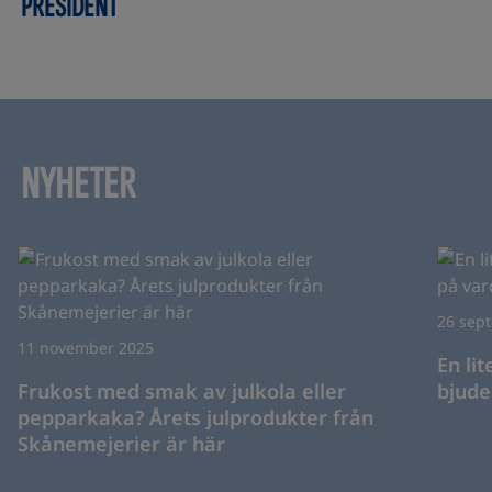
PRÉSIDENT
NYHETER
26 sep
11 november 2025
En li
Frukost med smak av julkola eller
bjude
pepparkaka? Årets julprodukter från
Skånemejerier är här