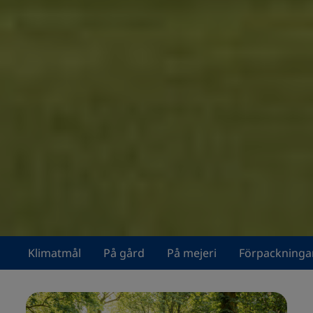
Klimatmål
På gård
På mejeri
Förpackninga