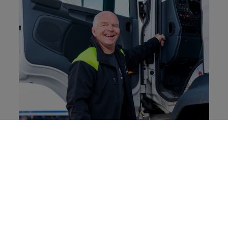
Insettingmodellen CarbonGo ser till att
motsvarande volym fossilfritt bränsle för