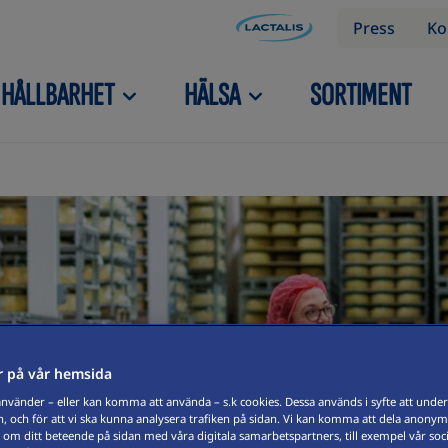
Press
Ko
HÅLLBARHET
HÄLSA
SORTIMENT
STRUKTUR
 på vår hemsida
vänder – eller kan komma att använda – s.k cookies. Dessa används i syfte att underl
, och för att vi ska kunna analysera trafiken på sidan. Vi kan komma att dela anonym
 om ditt beteende på sidan med våra digitala samarbetspartners, till exempel vår soc