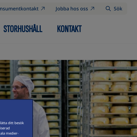
nsumentkontakt
Jobba hos oss
Sök
STORHUSHÅLL
KONTAKT
ätta ditt besök
iserad
iala medier-