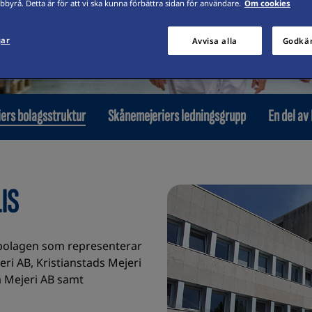
byrå. Detta är för att vi ska kunna förbättra sidan för användare.
Om cookies
gar
Avvisa alla
Godkän
ers bolagsstruktur
Skånemejeriers ledningsgrupp
En del av
IS
bolagen som representerar
ri AB, Kristianstads Mejeri
a Mejeri AB samt