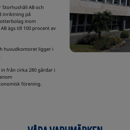
r Storhushåll AB och
inriktning på
dotterbolag inom
B ägs till 100 procent av
h huvudkontoret ligger i
.
in från cirka 280 gårdar i
genom
konomisk förening.