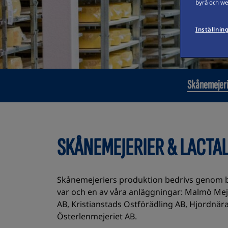
byrå och web
Inställnin
Skånemejeri
SKÅNEMEJERIER & LACTAL
Skånemejeriers produktion bedrivs genom 
var och en av våra anläggningar: Malmö Meje
AB, Kristianstads Ostförädling AB, Hjordnär
Österlenmejeriet AB.