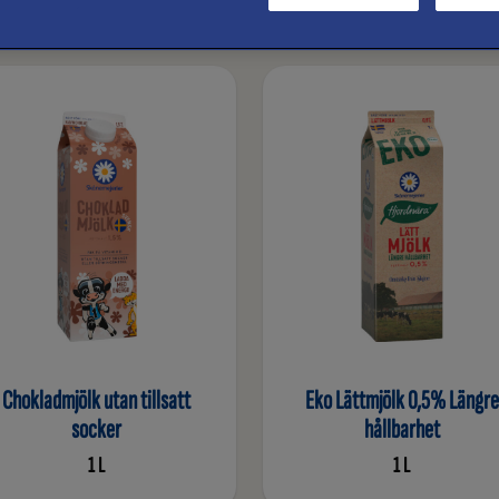
Chokladmjölk utan tillsatt
Eko Lättmjölk 0,5% Längre
socker
hållbarhet
1 L
1 L