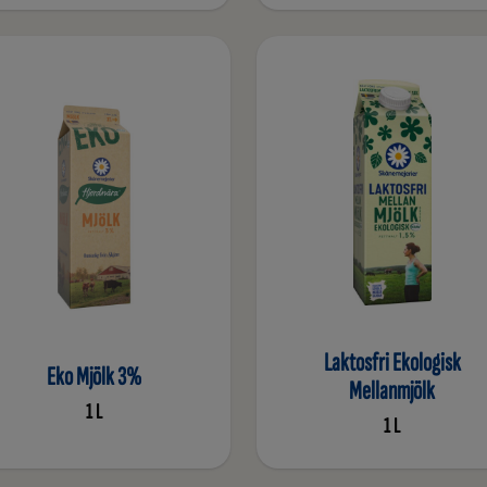
Laktosfri Ekologisk
Eko Mjölk 3%
Mellanmjölk
1 L
1 L