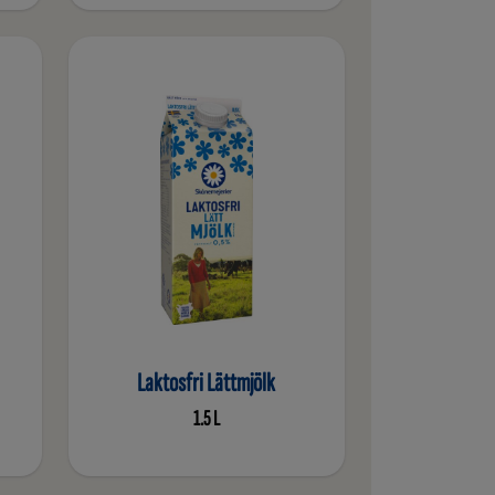
Laktosfri Lättmjölk
1.5 L