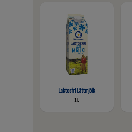
Laktosfri Lättmjölk
1 L