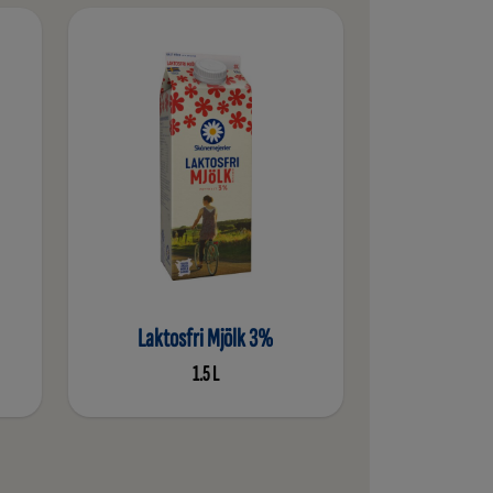
Laktosfri Mjölk 3%
1.5 L