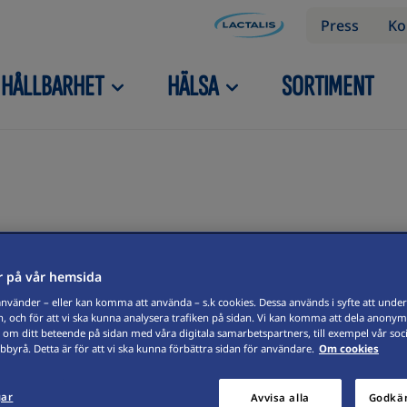
Press
Ko
HÅLLBARHET
HÄLSA
SORTIMENT
 på vår hemsida
lagning
Matlagningsost
Mjölk
Ost
Skiva
vänder – eller kan komma att använda – s.k cookies. Dessa används i syfte att underl
, och för att vi ska kunna analysera trafiken på sidan. Vi kan komma att dela anonym
 om ditt beteende på sidan med våra digitala samarbetspartners, till exempel vår soc
byrå. Detta är för att vi ska kunna förbättra sidan för användare.
Om cookies
gar
Avvisa alla
Godkän