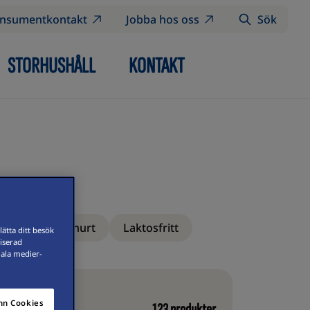
nsumentkontakt
Jobba hos oss
Sök
STORHUSHÅLL
KONTAKT
d ost
Yoghurt
Laktosfritt
ätta ditt besök
iserad
iala medier-
n Cookies
123
produkter