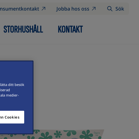
nsumentkontakt
Jobba hos oss
Sök
STORHUSHÅLL
KONTAKT
ätta ditt besök
iserad
iala medier-
n Cookies