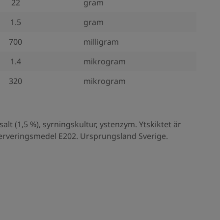
22
gram
1.5
gram
700
milligram
1.4
mikrogram
320
mikrogram
alt (1,5 %), syrningskultur, ystenzym. Ytskiktet är
rveringsmedel E202. Ursprungsland Sverige.