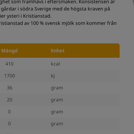
rlighet som framhävs i eftersmaken. Konsistensen är
n gårdar i södra Sverige med de högsta kraven på
r ysteri i Kristianstad.
 Kristianstad av 100 % svensk mjölk som kommer från
Mängd
Enhet
410
kcal
1700
kJ
36
gram
20
gram
0
gram
0
gram