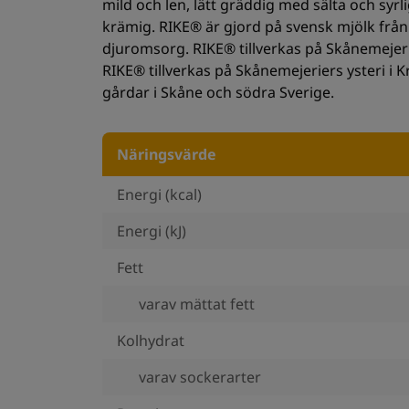
mild och len, lätt gräddig med sälta och sy
krämig. RIKE® är gjord på svensk mjölk frå
djuromsorg. RIKE® tillverkas på Skånemejerie
RIKE® tillverkas på Skånemejeriers ysteri i
gårdar i Skåne och södra Sverige.
Näringsvärde
Energi (kcal)
Energi (kJ)
Fett
varav mättat fett
Kolhydrat
varav sockerarter