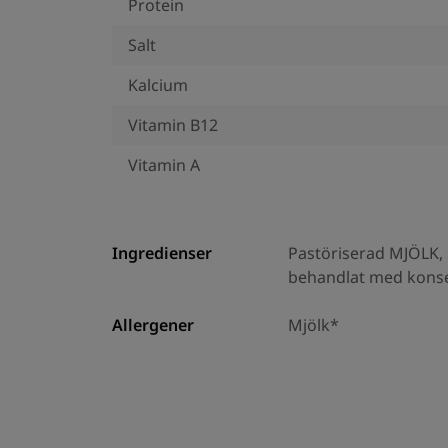
Protein
Salt
Kalcium
Vitamin B12
Vitamin A
Ingredienser
Pastöriserad MJÖLK, s
behandlat med konse
Allergener
Mjölk*