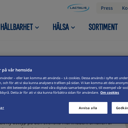
Press
Ko
HÅLLBARHET
HÄLSA
SORTIMENT
 på vår hemsida
vänder – eller kan komma att använda – s.k cookies. Dessa används i syfte att underl
, och för att vi ska kunna analysera trafiken på sidan. Vi kan komma att dela anonym
 om ditt beteende på sidan med våra digitala samarbetspartners, till exempel vår soc
ke mild
byrå. Detta är för att vi ska kunna förbättra sidan för användare.
Om cookies
gar
Avvisa alla
Godkän
helt ny osttyp på den svenska marknaden. Smaken är