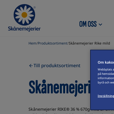
Skip to content
OM OSS
Hem
/
Produktsortiment
/
Skånemejerier Rike mild
Om kakor
Till produktsortiment
Webbplats an
på hemsidan
information
Skånemejerier Ri
byrå och web
Inställnin
Skånemejerier RIKE® 36 % 670g mild är en 