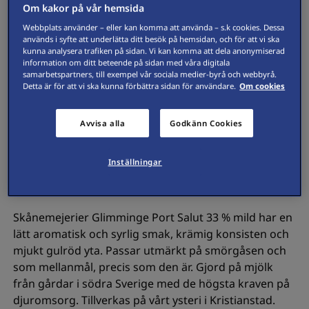
Om kakor på vår hemsida
Webbplats använder – eller kan komma att använda – s.k cookies. Dessa
används i syfte att underlätta ditt besök på hemsidan, och för att vi ska
kunna analysera trafiken på sidan. Vi kan komma att dela anonymiserad
information om ditt beteende på sidan med våra digitala
samarbetspartners, till exempel vår sociala medier-byrå och webbyrå.
Detta är för att vi ska kunna förbättra sidan för användare.
Om cookies
Avvisa alla
Godkänn Cookies
Inställningar
Skånemejerier Glimminge Port Salut 33 % mild har en
lätt aromatisk och syrlig smak, krämig konsisten och
mjukt gulröd yta. Passar utmärkt på smörgåsen och
som mellanmål, precis som den är. Gjord på mjölk
från gårdar i södra Sverige med de högsta kraven på
djuromsorg. Tillverkas på vårt ysteri i Kristianstad.