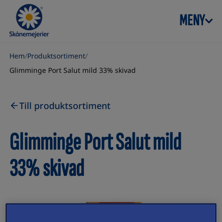
Skip to content
MENY
Hem
/
Produktsortiment
/
Glimminge Port Salut mild 33% skivad
Till produktsortiment
Glimminge Port Salut mild
33% skivad