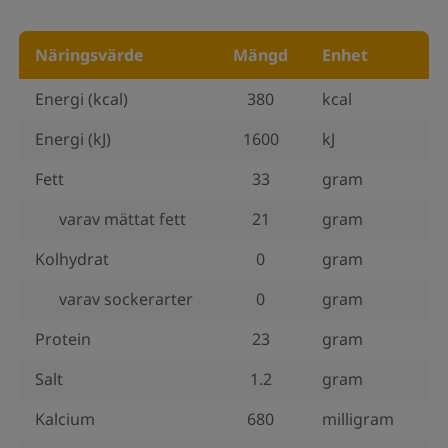
Näringsvärde
Mängd
Enhet
Energi (kcal)
380
kcal
Energi (kJ)
1600
kJ
Fett
33
gram
varav mättat fett
21
gram
Kolhydrat
0
gram
varav sockerarter
0
gram
Protein
23
gram
Salt
1.2
gram
Kalcium
680
milligram