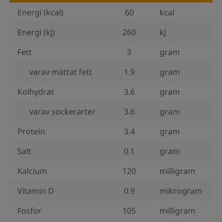
Energi (kcal)
60
kcal
Energi (kJ)
260
kJ
Fett
3
gram
varav mättat fett
1.9
gram
Kolhydrat
3.6
gram
varav sockerarter
3.6
gram
Protein
3.4
gram
Salt
0.1
gram
Kalcium
120
milligram
Vitamin D
0.9
mikrogram
Fosfor
105
milligram