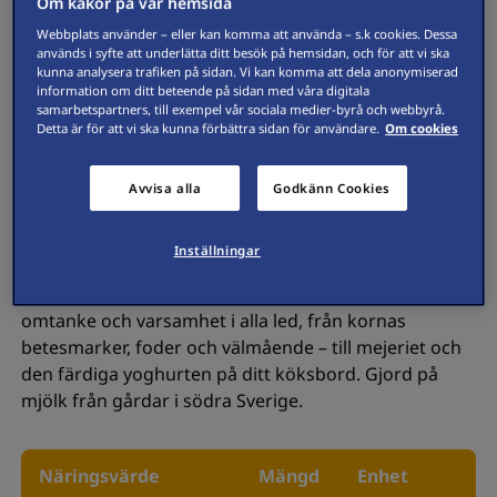
Om kakor på vår hemsida
Webbplats använder – eller kan komma att använda – s.k cookies. Dessa
används i syfte att underlätta ditt besök på hemsidan, och för att vi ska
kunna analysera trafiken på sidan. Vi kan komma att dela anonymiserad
information om ditt beteende på sidan med våra digitala
samarbetspartners, till exempel vår sociala medier-byrå och webbyrå.
Detta är för att vi ska kunna förbättra sidan för användare.
Om cookies
Avvisa alla
Godkänn Cookies
Inställningar
Hjordnära Eko Mild Naturell Yoghurt 3 % är en mild
och extra krämig yoghurt. Den är skapad med
omtanke och varsamhet i alla led, från kornas
betesmarker, foder och välmående – till mejeriet och
den färdiga yoghurten på ditt köksbord. Gjord på
mjölk från gårdar i södra Sverige.
Näringsvärde
Mängd
Enhet