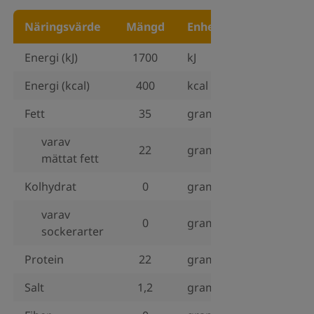
Näringsvärde
Mängd
Enhet
Energi (kJ)
1700
kJ
Energi (kcal)
400
kcal
Fett
35
gram
varav
22
gram
mättat fett
Kolhydrat
0
gram
varav
0
gram
sockerarter
Protein
22
gram
Salt
1,2
gram