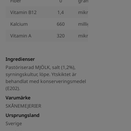
Fiber
0
gram
Vitamin B12
1,4
mikrogram
Kalcium
660
milligram
Vitamin A
320
mikrogram
Ingredienser
Pastöriserad MJÖLK, salt (1,2%),
syrningskultur, löpe. Ytskiktet är
behandlat med konserveringsmedel
(E202).
Varumärke
SKÅNEMEJERIER
Ursprungsland
Sverige