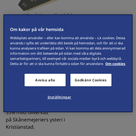
Visa högupplöst bild
Om kakor på vår hemsida
Skånemejerier Präst® 35 % 670g
Webbplats använder – eller kan komma att använda – s.k cookies. Dessa
mild hårdost har en lätt aromatisk
används i syfte att underlätta ditt besök på hemsidan, och för att vi ska
smak med gräddiga toner och
kunna analysera trafiken på sidan. Vi kan komma att dela anonymiserad
krämig konsistens.
information om ditt beteende på sidan med våra digitala
samarbetspartners, till exempel vår sociala medier-byrå och webbyrå.
Präst 35 % mild passar utmärkt på
Detta är för att vi ska kunna förbättra sidan för användare.
Om cookies
smörgåsen men också i
matlagningen. Skånemejerier Präst
Avvisa alla
Godkänn Cookies
35% mild är gjord på
svensk mjölk från gårdar i södra
Sverige med de högsta kraven på
Inställningar
djuromsorg. Skånemejerier Präst
35% mild tillverkas
på Skånemejeriers ysteri i
Kristianstad.