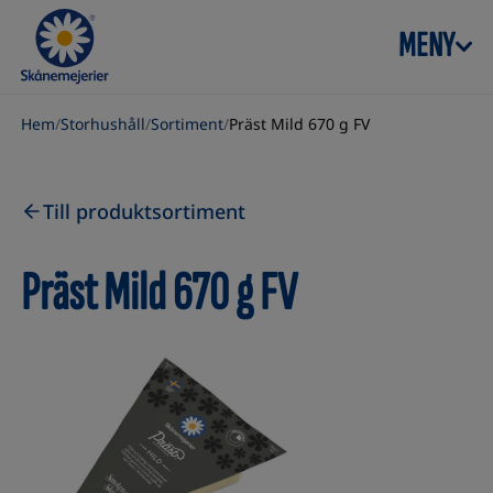
Skip to content
MENY
Hem
/
Storhushåll
/
Sortiment
/
Präst Mild 670 g FV
Till produktsortiment
Präst Mild 670 g FV