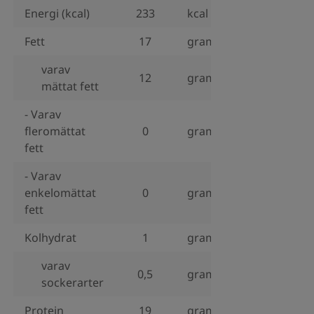
Energi (kcal)
233
kcal
Fett
17
gram
varav
12
gram
mättat fett
- Varav
fleromättat
0
gram
fett
- Varav
enkelomättat
0
gram
fett
Kolhydrat
1
gram
varav
0,5
gram
sockerarter
Protein
19
gram