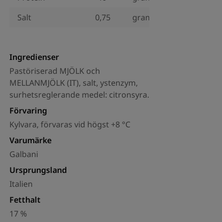
Salt
0,75
gram
Ingredienser
Pastöriserad MJÖLK och
MELLANMJÖLK (IT), salt, ystenzym,
surhetsreglerande medel: citronsyra.
Förvaring
Kylvara, förvaras vid högst +8 °C
Varumärke
Galbani
Ursprungsland
Italien
Fetthalt
17 %