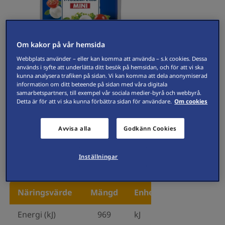
Om kakor på vår hemsida
Webbplats använder – eller kan komma att använda – s.k cookies. Dessa
används i syfte att underlätta ditt besök på hemsidan, och för att vi ska
kunna analysera trafiken på sidan. Vi kan komma att dela anonymiserad
Visa högupplöst bild
information om ditt beteende på sidan med våra digitala
samarbetspartners, till exempel vår sociala medier-byrå och webbyrå.
Detta är för att vi ska kunna förbättra sidan för användare.
Om cookies
Galbani Mozzarella görs på komjölk
och har en frisk, gräddig smak.
Avvisa alla
Godkänn Cookies
Mozzarellakulorna passar till
panering och fritering, i sallader och
som tilltugg på buffébordet.
Inställningar
Näringsvärde
Mängd
Enhet
Energi (kJ)
969
kJ