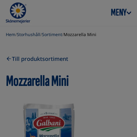
Skip to content
MENY
Hem
/
Storhushåll
/
Sortiment
/
Mozzarella Mini
Till produktsortiment
Mozzarella Mini