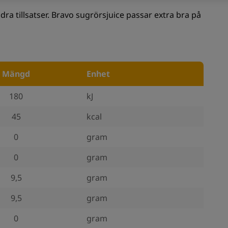
andra tillsatser. Bravo sugrörsjuice passar extra bra på
Mängd
Enhet
180
kJ
45
kcal
0
gram
0
gram
9,5
gram
9,5
gram
0
gram