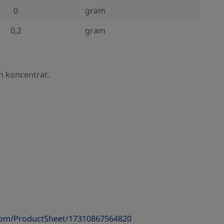
0
gram
0,2
gram
ån koncentrat.
com/ProductSheet/17310867564820