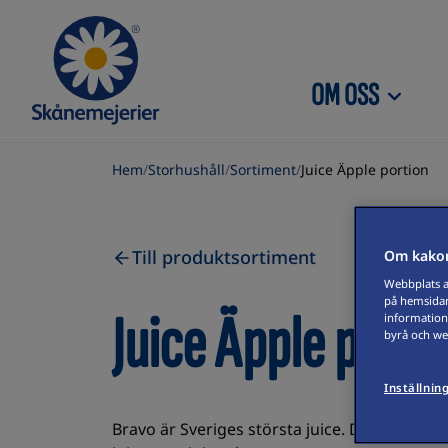
Skip to content
OM OSS
Hem
/
Storhushåll
/
Sortiment
/
Juice Äpple portion
Till produktsortiment
Om kakor
Webbplats an
på hemsidan
Juice Äpple porti
information
byrå och web
Inställnin
Bravo är Sveriges största juice. Det har så 