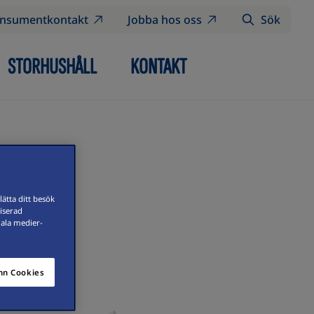
nsumentkontakt
Jobba hos oss
Sök
STORHUSHÅLL
KONTAKT
ätta ditt besök
iserad
iala medier-
n Cookies