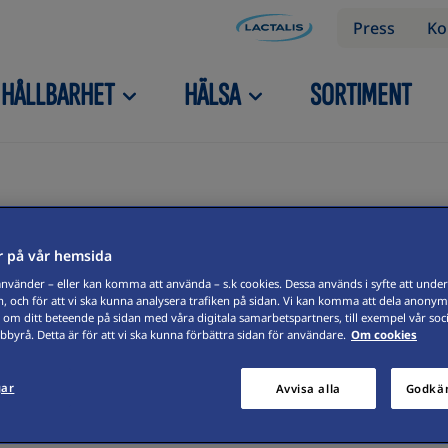
Press
Ko
HÅLLBARHET
HÄLSA
SORTIMENT
 på vår hemsida
vänder – eller kan komma att använda – s.k cookies. Dessa används i syfte att underl
, och för att vi ska kunna analysera trafiken på sidan. Vi kan komma att dela anonym
on
 om ditt beteende på sidan med våra digitala samarbetspartners, till exempel vår soc
byrå. Detta är för att vi ska kunna förbättra sidan för användare.
Om cookies
gar
Avvisa alla
Godkän
klart med den goda smaken att göra. Och att Bravo är