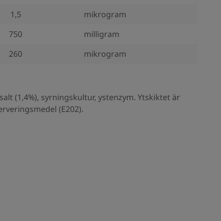
1,5
mikrogram
750
milligram
260
mikrogram
alt (1,4%), syrningskultur, ystenzym. Ytskiktet är
rveringsmedel (E202).