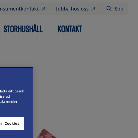
nsumentkontakt
Jobba hos oss
Sök
STORHUSHÅLL
KONTAKT
ätta ditt besök
iserad
iala medier-
n Cookies