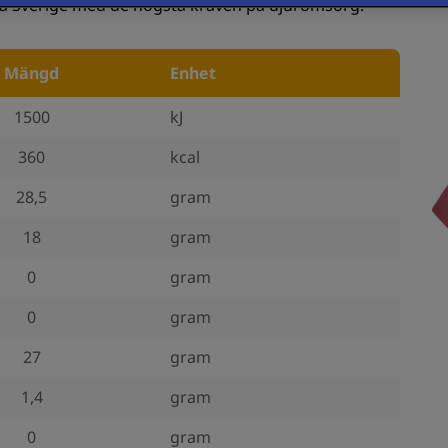
dra Sverige med de högsta kraven på djuromsorg.
Mängd
Enhet
1500
kJ
360
kcal
28,5
gram
18
gram
0
gram
0
gram
27
gram
1,4
gram
0
gram