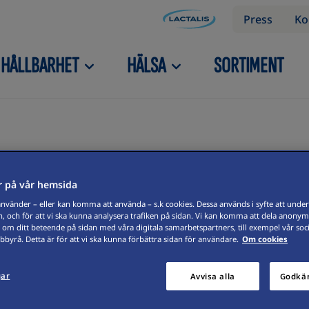
Press
Ko
HÅLLBARHET
HÄLSA
SORTIMENT
 på vår hemsida
vänder – eller kan komma att använda – s.k cookies. Dessa används i syfte att underl
, och för att vi ska kunna analysera trafiken på sidan. Vi kan komma att dela anonym
 om ditt beteende på sidan med våra digitala samarbetspartners, till exempel vår soc
byrå. Detta är för att vi ska kunna förbättra sidan för användare.
Om cookies
gar
Avvisa alla
Godkän
med ren och balanserad syrlighet och sälta.