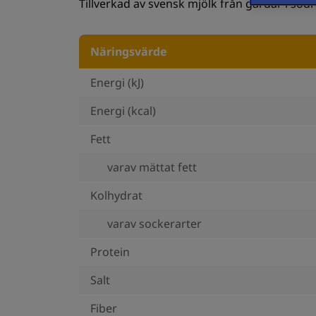
Tillverkad av svensk mjölk från gårdar i sö
Näringsvärde
Energi (kJ)
Energi (kcal)
Fett
varav mättat fett
Kolhydrat
varav sockerarter
Protein
Salt
Fiber