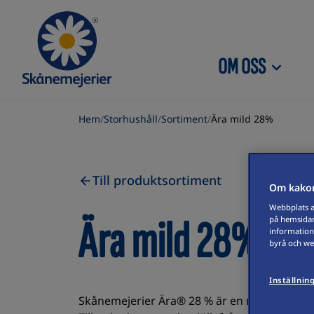
Skip to content
OM OSS
Hem
/
Storhushåll
/
Sortiment
/
Ära mild 28%
Till produktsortiment
Om kakor
Webbplats an
Ära mild 28%
på hemsidan
information
byrå och web
Inställnin
Skånemejerier Ära® 28 % är en mild hårdost 