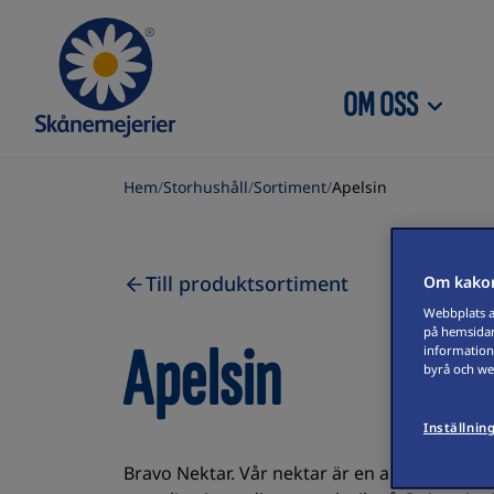
Skip to content
OM OSS
Hem
/
Storhushåll
/
Sortiment
/
Apelsin
Till produktsortiment
Om kakor
Webbplats an
på hemsidan
Apelsin
information
byrå och web
Inställnin
Bravo Nektar. Vår nektar är en apelsinnektar