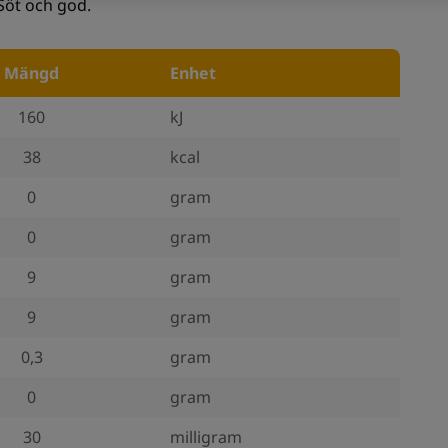
 Söt och god.
Mängd
Enhet
160
kJ
38
kcal
0
gram
0
gram
9
gram
9
gram
0,3
gram
0
gram
30
milligram