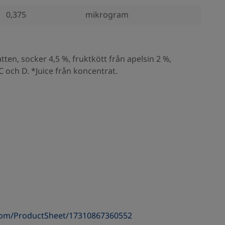
0,375
mikrogram
tten, socker 4,5 %, fruktkött från apelsin 2 %,
 C och D. *Juice från koncentrat.
com/ProductSheet/17310867360552