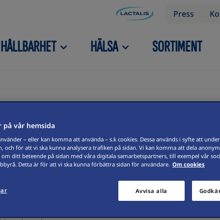
Press
Ko
HÅLLBARHET
HÄLSA
SORTIMENT
 på vår hemsida
vänder – eller kan komma att använda – s.k cookies. Dessa används i syfte att underl
, och för att vi ska kunna analysera trafiken på sidan. Vi kan komma att dela anonym
 om ditt beteende på sidan med våra digitala samarbetspartners, till exempel vår soc
byrå. Detta är för att vi ska kunna förbättra sidan för användare.
Om cookies
gar
Avvisa alla
Godkän
 med 50% apelsinjuice, vatten och lite socker. 100%