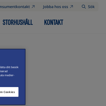
nsumentkontakt
Jobba hos oss
Sök
STORHUSHÅLL
KONTAKT
ätta ditt besök
iserad
iala medier-
n Cookies