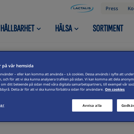
Press
Ko
HÅLLBARHET
HÄLSA
SORTIMENT
 på vår hemsida
vänder – eller kan komma att använda – s.k cookies. Dessa används i syfte att underl
, och för att vi ska kunna analysera trafiken på sidan. Vi kan komma att dela anonym
 om ditt beteende på sidan med våra digitala samarbetspartners, till exempel vår soc
byrå. Detta är för att vi ska kunna förbättra sidan för användare.
Om cookies
gar
Avvisa alla
Godkän