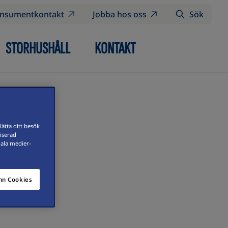
nsumentkontakt
Jobba hos oss
Sök
STORHUSHÅLL
KONTAKT
ätta ditt besök
iserad
iala medier-
n Cookies