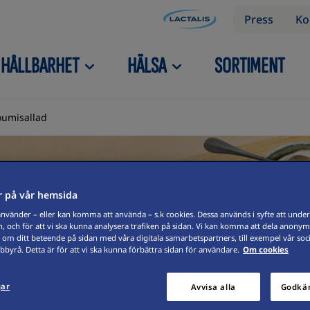
Press
Ko
HÅLLBARHET
HÄLSA
SORTIMENT
umisallad
 på vår hemsida
vänder – eller kan komma att använda – s.k cookies. Dessa används i syfte att underl
, och för att vi ska kunna analysera trafiken på sidan. Vi kan komma att dela anonym
 om ditt beteende på sidan med våra digitala samarbetspartners, till exempel vår soc
byrå. Detta är för att vi ska kunna förbättra sidan för användare.
Om cookies
gar
Avvisa alla
Godkän