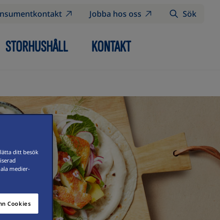
nsumentkontakt
Jobba hos oss
Sök
STORHUSHÅLL
KONTAKT
ätta ditt besök
iserad
iala medier-
n Cookies