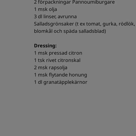
2 förpackningar Pannoumiburgare
1 msk olja
3 dl linser, avrunna
Salladsgrönsaker (t ex tomat, gurka, rödlök, 
blomkål och späda salladsblad)
Dressing:
1 msk pressad citron
1 tsk rivet citronskal
2 msk rapsolja
1 msk flytande honung
1 dl granatäpplekärnor