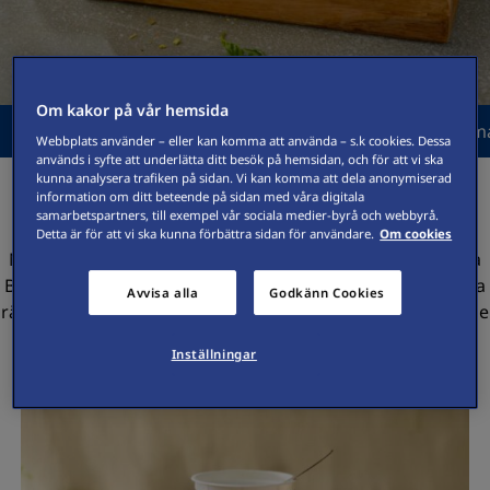
Om kakor på vår hemsida
Recept
Produktguider
Sortiment
Beställ m
Webbplats använder – eller kan komma att använda – s.k cookies. Dessa
används i syfte att underlätta ditt besök på hemsidan, och för att vi ska
kunna analysera trafiken på sidan. Vi kan komma att dela anonymiserad
Smakrika nyheter från Galbani
information om ditt beteende på sidan med våra digitala
samarbetspartners, till exempel vår sociala medier-byrå och webbyrå.
Detta är för att vi ska kunna förbättra sidan för användare.
Om cookies
Nu välkomnar vi två smakrika nyheter från Galbani. Pizza
Bianca och Mini Burrata gör det enkelt att skapa moderna
Avvisa alla
Godkänn Cookies
rätter med italiensk känsla, hög kvalitet och ett inbjudande
uttryck.
Inställningar